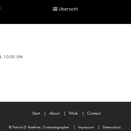
“
Übersicht
, 10:00 Uhr
Start
|
About
|
Work
|
Contact
© Patrick-D. Kaethner, Cinematographer
|
Impressum
|
Datenschutz