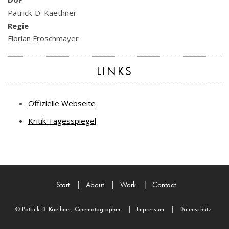
Patrick-D. Kaethner
Regie
Florian Froschmayer
LINKS
Offizielle Webseite
Kritik Tagesspiegel
Start
|
About
|
Work
|
Contact
© Patrick-D. Kaethner, Cinematographer
|
Impressum
|
Datenschutz